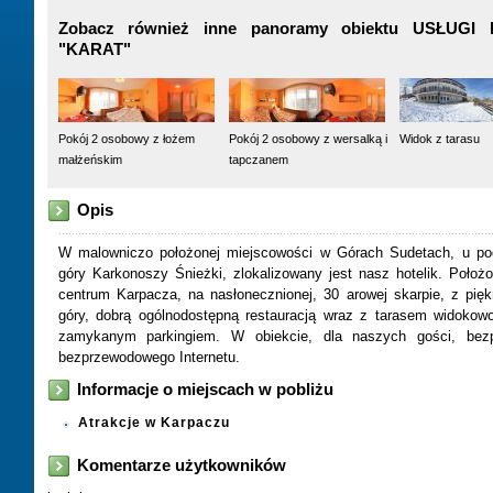
Zobacz również inne panoramy obiektu USŁUGI
"KARAT"
Pokój 2 osobowy z łożem
Pokój 2 osobowy z wersalką i
Widok z tarasu
małżeńskim
tapczanem
Opis
W malowniczo położonej miejscowości w Górach Sudetach, u po
góry Karkonoszy Śnieżki, zlokalizowany jest nasz hotelik. Poło
centrum Karpacza, na nasłonecznionej, 30 arowej skarpie, z pi
góry, dobrą ogólnodostępną restauracją wraz z tarasem widokowo
zamykanym parkingiem. W obiekcie, dla naszych gości, bez
bezprzewodowego Internetu.
Informacje o miejscach w pobliżu
Atrakcje w Karpaczu
Komentarze użytkowników