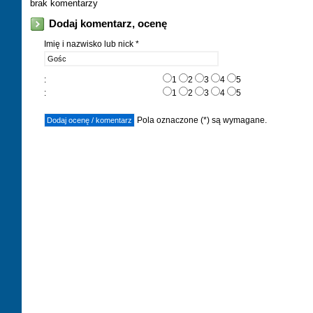
brak komentarzy
Dodaj komentarz, ocenę
Imię i nazwisko lub nick *
:
1
2
3
4
5
:
1
2
3
4
5
Pola oznaczone (*) są wymagane.