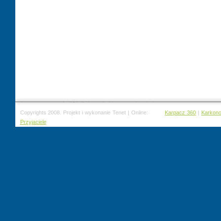
Copyrights 2008. Projekt i wykonanie Tenet | Online:
Karpacz 360
|
Karkon
Przyjaciele