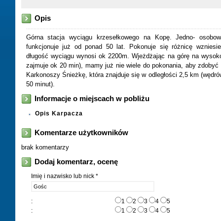
Opis
Górna stacja wyciągu krzesełkowego na Kopę. Jedno- osobo
funkcjonuje już od ponad 50 lat. Pokonuje się różnicę wznies
długość wyciągu wynosi ok 2200m. Wjeżdżając na górę na wysok
zajmuje ok 20 min), mamy już nie wiele do pokonania, aby zdobyć
Karkonoszy Śnieżkę, która znajduje się w odległości 2,5 km (wędr
50 minut).
Informacje o miejscach w pobliżu
Opis Karpacza
Komentarze użytkowników
brak komentarzy
Dodaj komentarz, ocenę
Imię i nazwisko lub nick *
:
1
2
3
4
5
:
1
2
3
4
5