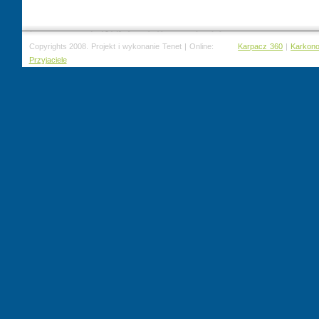
Copyrights 2008. Projekt i wykonanie Tenet | Online:
Karpacz 360
|
Karkon
Przyjaciele