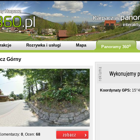
rakcje
Rozrywka i usługi
Mapa
o
Panoramy 360
acz Górny
Koordynaty GPS:
15°4
 Komentarzy:
0
, Ocen:
68