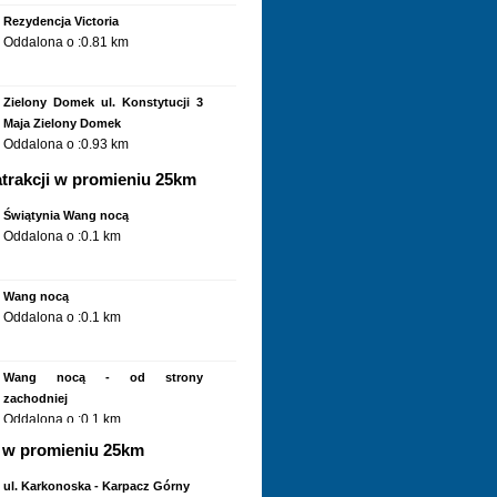
Rezydencja Victoria
Oddalona o :0.81 km
Zielony Domek ul. Konstytucji 3
Maja Zielony Domek
Oddalona o :0.93 km
trakcji w promieniu 25km
Królowa Śniegu - Internet Gratis
przed wejściem
Świątynia Wang nocą
Oddalona o :1 km
Oddalona o :0.1 km
Magiczne Miejsca Apartament 9
parter - Magiczne Miejsca
Wang nocą
Oddalona o :1.25 km
Oddalona o :0.1 km
Magiczne Miejsca Magiczne
Miejsca Karpacz - ogród
Wang nocą - od strony
Oddalona o :1.25 km
zachodniej
Oddalona o :0.1 km
Magiczne Miejsca Apartament 9
w promieniu 25km
piętro - Magiczne Miejsca
Świątynia Wang latem od strony
Oddalona o :1.25 km
południowej
ul. Karkonoska - Karpacz Górny