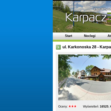
Start
Noclegi
At
ul. Karkonoska 28 - Karp
Oceny:
Wyświetleń:
16525
,