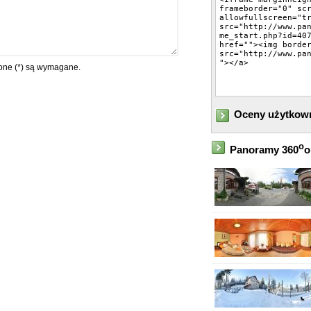
ne (*) są wymagane.
Oceny użytkow
o
Panoramy 360
o