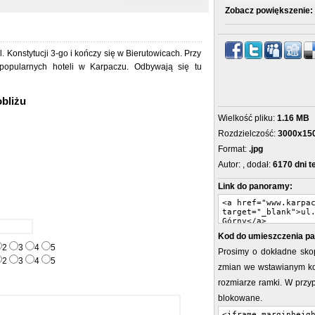
Zobacz powiększenie:
. Konstytucji 3-go i kończy się w Bierutowicach. Przy
 popularnych hoteli w Karpaczu. Odbywają się tu
obliżu
Wielkość pliku:
1.16 MB
Rozdzielczość:
3000x15
Format:
.jpg
Autor:
, dodał:
6170 dni 
Link do panoramy:
Kod do umieszczenia pa
2
3
4
5
Prosimy o dokładne sko
2
3
4
5
zmian we wstawianym ko
rozmiarze ramki. W prz
blokowane.