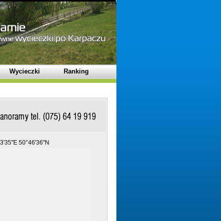
Wycieczki
Ranking
3'35"E 50°46'36"N