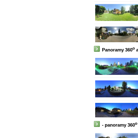
o
Panoramy 360
a
o
- panoramy 360