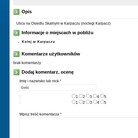
Opis
Ulica na Osiedlu Skalnym w Karpaczu (noclegi Karpacz)
Informacje o miejscach w pobliżu
Kolej w Karpaczu
Komentarze użytkowników
brak komentarzy
Dodaj komentarz, ocenę
Imię i nazwisko lub nick *
:
1
2
3
4
5
:
1
2
3
4
5
Wpisz treść komentarza *