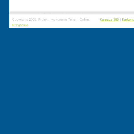
Copyrights 2008. Projekt i wykonanie Tenet | Online:
Karpacz 360
|
Karkon
Przyjaciele