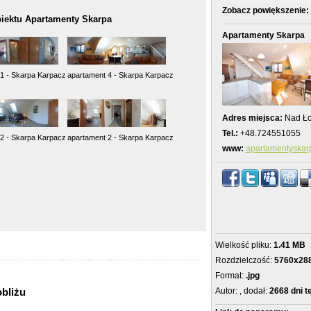
Zobacz powiększenie:
iektu Apartamenty Skarpa
Apartamenty Skarpa
1 - Skarpa Karpacz
apartament 4 - Skarpa Karpacz
Adres miejsca:
Nad Ło
Tel.:
+48.724551055
2 - Skarpa Karpacz
apartament 2 - Skarpa Karpacz
www:
apartamentyskar
Wielkość pliku:
1.41 MB
Rozdzielczość:
5760x28
Format:
.jpg
obliżu
Autor:
, dodał:
2668 dni 