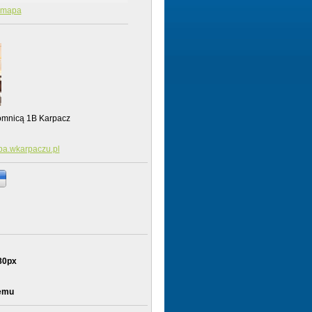
mapa
mnicą 1B Karpacz
pa.wkarpaczu.pl
80px
temu