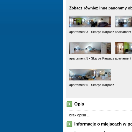
Zobacz również inne panoramy ob
apartament 3 - Skarpa Karpacz
apartament 
apartament 5 - Skarpa Karpacz
apartament 
apartament 5 - Skarpa Karpacz
Opis
brak opisu ...
Informacje o miejscach w p