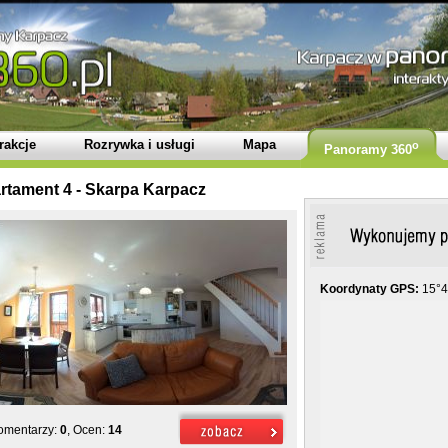
rakcje
Rozrywka i usługi
Mapa
o
Panoramy 360
rtament 4 - Skarpa Karpacz
Koordynaty GPS:
15°4
Komentarzy:
0
, Ocen:
14