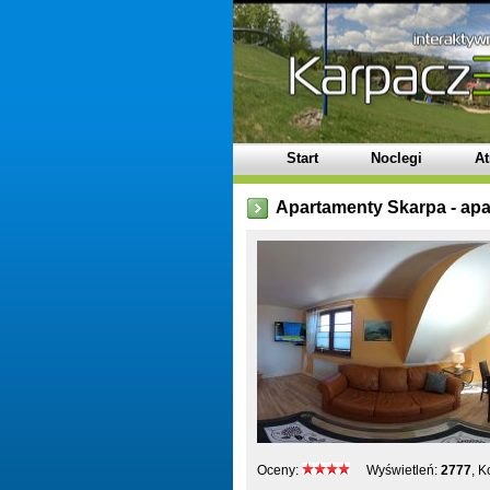
Start
Noclegi
At
Apartamenty Skarpa - apa
Oceny:
Wyświetleń:
2777
, 