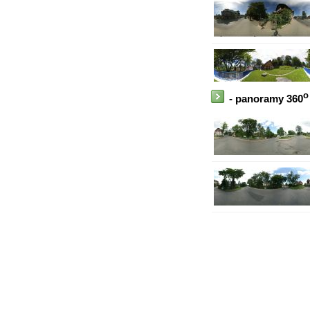
o
- panoramy 360