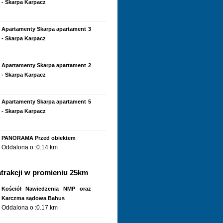
- Skarpa Karpacz
Apartamenty Skarpa apartament 3
- Skarpa Karpacz
Apartamenty Skarpa apartament 2
- Skarpa Karpacz
Apartamenty Skarpa apartament 5
- Skarpa Karpacz
PANORAMA Przed obiektem
Oddalona o :0.14 km
trakcji w promieniu 25km
Magiczne Miejsca Magiczne
Miejsca Karpacz - ogród
Kościół Nawiedzenia NMP oraz
Oddalona o :0.16 km
Karczma sądowa Bahus
Oddalona o :0.17 km
Magiczne Miejsca Apartament 9
parter - Magiczne Miejsca