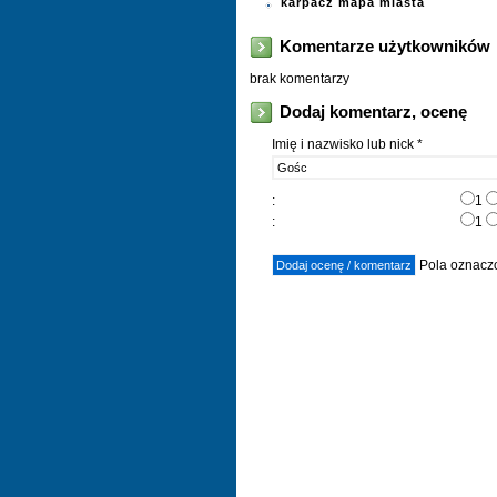
karpacz mapa miasta
Komentarze użytkowników
brak komentarzy
Dodaj komentarz, ocenę
Imię i nazwisko lub nick *
:
1
:
1
Pola oznaczo