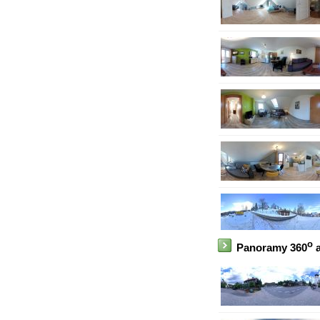
o
Panoramy 360
a