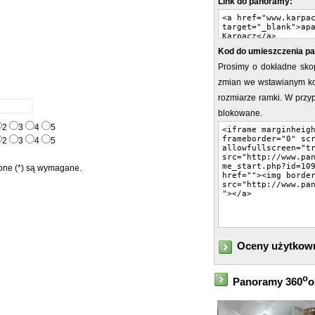
Link do panoramy:
Kod do umieszczenia pa
Prosimy o dokładne sko
zmian we wstawianym ko
rozmiarze ramki. W prz
blokowane.
2
3
4
5
2
3
4
5
ne (*) są wymagane.
Oceny użytkow
o
Panoramy 360
o