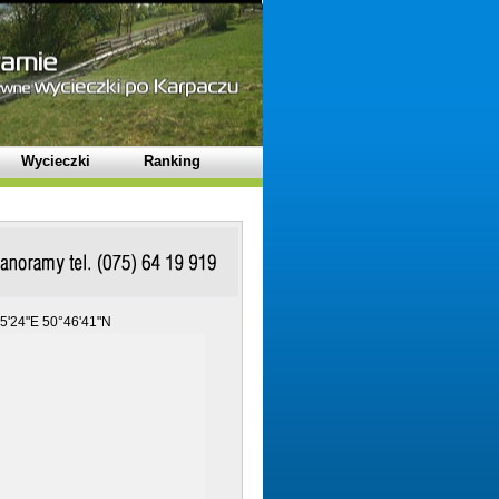
Wycieczki
Ranking
5'24"E 50°46'41"N