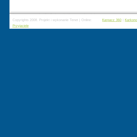
Copyrights 2008. Projekt i wykonanie Tenet | Online:
Karpacz 360
|
Karkon
Przyjaciele