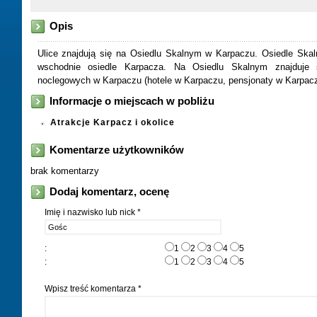
Opis
Ulice znajdują się na Osiedlu Skalnym w Karpaczu. Osiedle Skal
wschodnie osiedle Karpacza. Na Osiedlu Skalnym znajduje 
noclegowych w Karpaczu (hotele w Karpaczu, pensjonaty w Karpac
Informacje o miejscach w pobliżu
Atrakcje Karpacz i okolice
Komentarze użytkowników
brak komentarzy
Dodaj komentarz, ocenę
Imię i nazwisko lub nick *
:
1
2
3
4
5
:
1
2
3
4
5
Wpisz treść komentarza *