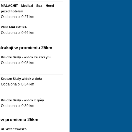
MALACHIT Medical Spa Hotel
przed hotelem
Oddalona o :0.27 km
Willa MAŁGOSIA
Oddalona o :0.66 km
trakcji w promieniu 25km
Apartamenty Skarpa apartament 3
- Skarpa Karpacz
Krucze Skały - widok ze szczytu
Oddalona o :0.96 km
Oddalona o :0.08 km
Apartamenty Skarpa apartament 2
- Skarpa Karpacz
Krucze Skały widok z dołu
Oddalona o :0.96 km
Oddalona o :0.34 km
Apartamenty Skarpa apartament 5
- Skarpa Karpacz
Krucze Skały - widok z góry
Oddalona o :0.96 km
Oddalona o :0.39 km
Apartamenty Skarpa apartament 5
w promieniu 25km
- Skarpa Karpacz
Muzeum Sportu i Turystyki
Oddalona o :0.96 km
Oddalona o :0.75 km
ul. Wita Stwosza