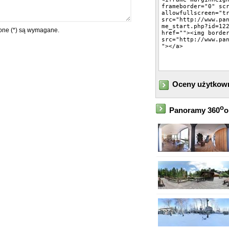
ne (*) są wymagane.
Oceny użytkow
o
Panoramy 360
o