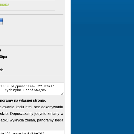
mapa
b
50px
ch
noramy na własnej stronie.
piowanie kodu html bez dokonywania
dzie. Dopuszczamy jedynie zmiany w
ypadku wykrycia zmian, panoramy będą