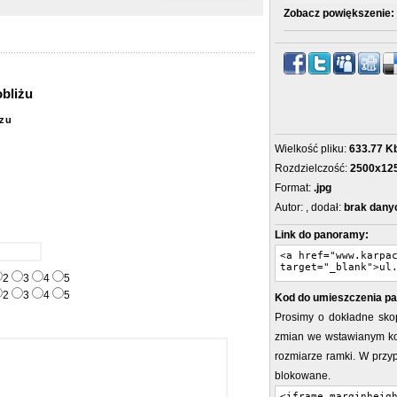
Zobacz powiększenie:
obliżu
zu
Wielkość pliku:
633.77 K
Rozdzielczość:
2500x12
Format:
.jpg
Autor:
, dodał:
brak dany
Link do panoramy:
2
3
4
5
2
3
4
5
Kod do umieszczenia pa
Prosimy o dokładne sko
zmian we wstawianym ko
rozmiarze ramki. W prz
blokowane.