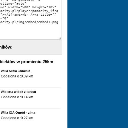
ników:
biektów w promieniu 25km
Willa Skała Jadalnia
Oddalona o :0.09 km
Wioletta widok z tarasu
Oddalona o :0.14 km
Willa IGA Ogród - zima
Oddalona o :0.27 km