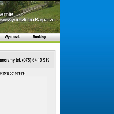
Wycieczki
Ranking
6'35"E 50°46'18"N