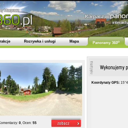
rakcje
Rozrywka i usługi
Mapa
o
Panoramy 360
Koordynaty GPS:
15°4
 Komentarzy:
0
, Ocen:
55