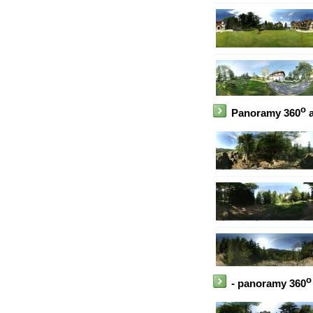
o
Panoramy 360
a
o
- panoramy 360