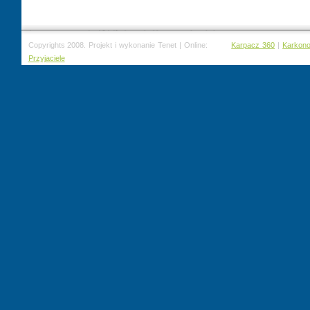
Copyrights 2008. Projekt i wykonanie Tenet | Online:
Karpacz 360
|
Karkon
Przyjaciele