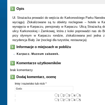
Opis
Ul. Strażacka prowadzi do wejścia do Karkonoskiego Parku Narodow
wyciągu). Zlokalizowane są tu obiekty noclegowe – hotele w K
wynajęcia w Karpaczu, pensjonaty w Karpaczu. Ulicą Strażacką d
ulicy Karkonoskiej i Zamkowej, która z kolei poprowadzi nas do Bi
przy słynnym w Karpaczu rondzie, zlokalizowana jest jedna z
rezydencja Biały Jar (noclegi dla turystów, restauracja).
Informacje o miejscach w pobliżu
Karpacz. Muzeum zabawek.
Komentarze użytkowników
brak komentarzy
Dodaj komentarz, ocenę
Imię i nazwisko lub nick *
:
1
2
3
4
5
:
1
2
3
4
5