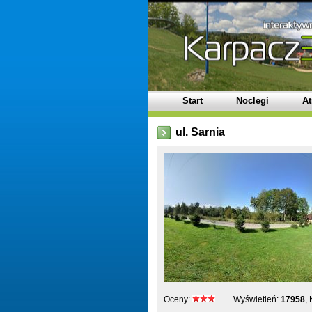
Start
Noclegi
At
ul. Sarnia
Oceny:
Wyświetleń:
17958
,