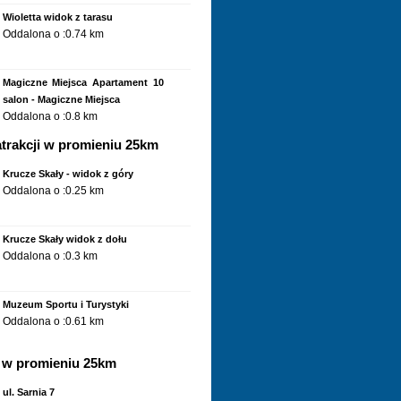
Wioletta widok z tarasu
Oddalona o :0.74 km
Magiczne Miejsca Apartament 10
salon - Magiczne Miejsca
Oddalona o :0.8 km
trakcji w promieniu 25km
Magiczne Miejsca Apartament 9
piętro - Magiczne Miejsca
Krucze Skały - widok z góry
Oddalona o :0.8 km
Oddalona o :0.25 km
Magiczne Miejsca Magiczne
Miejsca Karpacz - parking
Krucze Skały widok z dołu
Oddalona o :0.8 km
Oddalona o :0.3 km
Magiczne Miejsca Magiczne
Miejsca Karpacz - ogród
Muzeum Sportu i Turystyki
Oddalona o :0.8 km
Oddalona o :0.61 km
Magiczne Miejsca Apartament 9
w promieniu 25km
parter - Magiczne Miejsca
Krucze Skały - widok ze szczytu
Oddalona o :0.8 km
Oddalona o :0.62 km
ul. Sarnia 7