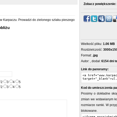
Zobacz powiększenie:
a w Karpaczu. Prowadzi do zielonego szlaku pieszego
obliżu
Wielkość pliku:
1.06 MB
Rozdzielczość:
3000x15
Format:
.jpg
Autor:
, dodał:
6154 dni 
Link do panoramy:
2
3
4
5
2
3
4
5
Kod do umieszczenia pa
Prosimy o dokładne sko
zmian we wstawianym ko
rozmiarze ramki. W prz
blokowane.