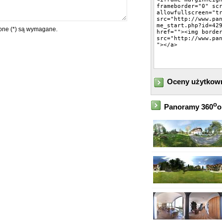
ne (*) są wymagane.
Oceny użytkow
o
Panoramy 360
o