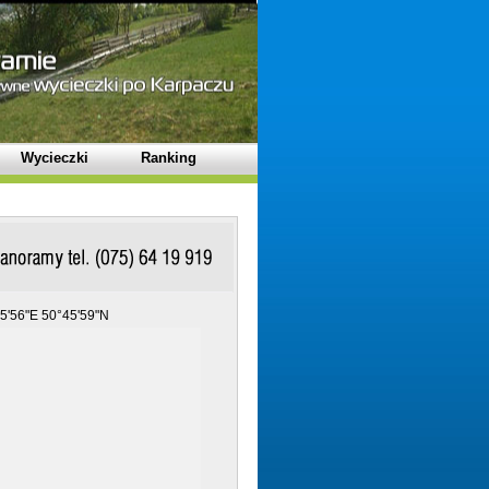
Wycieczki
Ranking
5'56"E 50°45'59"N