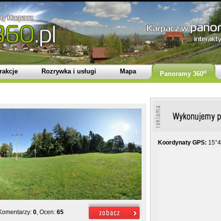
rakcje
Rozrywka i usługi
Mapa
o
Panoramy 360
Koordynaty GPS:
15°4
 Komentarzy:
0
, Ocen:
65