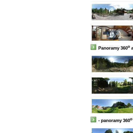
o
Panoramy 360
a
o
- panoramy 360