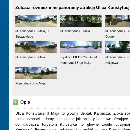
Zobacz również inne panoramy atrakcji Ulica Konstytucj
ul. Konstytucji 3 Maja, ul.
ul. Konstytucji 3 Maja
ul. Konstytucji 3 
Słowackiego
Domek
ul. Konstytucji 3 Maja
Dyskont BIEDRONKA - ul.
ul. Konstytucji 3-g
Konstytucji 3-go Maja
Kolejowa
Konstytucji 3-go Maja
Opis
Ulica Konstytucji 3 Maja to główny deptak Karpacza. Zlokaliz
nieruchomości – domy mieszkalne jak obiekty hotelowe oferujące 
do Karpacza turystom (turystyka to główne źródło utrzyma
Karpacza), liczne sklepy, gdzie można zrobić zakupy, Punkt Infor