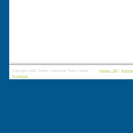
Copyrights 2008. Projekt i wykonanie Tenet | Online:
Karpacz 360
|
Karkon
Przyjaciele