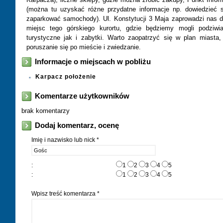
(można tu uzyskać różne przydatne informacje np. dowiedzieć si
zaparkować samochody). Ul. Konstytucji 3 Maja zaprowadzi nas 
miejsc tego górskiego kurortu, gdzie będziemy mogli podziwia
turystyczne jak i zabytki. Warto zaopatrzyć się w plan miasta,
poruszanie się po mieście i zwiedzanie.
Informacje o miejscach w pobliżu
Karpacz położenie
Komentarze użytkowników
brak komentarzy
Dodaj komentarz, ocenę
Imię i nazwisko lub nick *
:
1
2
3
4
5
:
1
2
3
4
5
Wpisz treść komentarza *