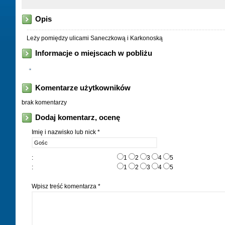
Opis
Leży pomiędzy ulicami Saneczkową i Karkonoską
Informacje o miejscach w pobliżu
Komentarze użytkowników
brak komentarzy
Dodaj komentarz, ocenę
Imię i nazwisko lub nick *
:
1
2
3
4
5
:
1
2
3
4
5
Wpisz treść komentarza *