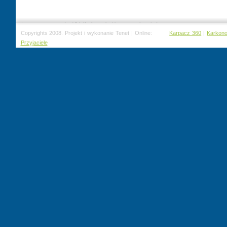
Copyrights 2008. Projekt i wykonanie Tenet | Online:
Karpacz 360
|
Karkon
Przyjaciele