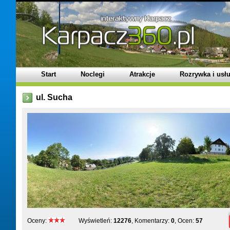
Start
Noclegi
Atrakcje
Rozrywka i usłu
ul. Sucha
Oceny:
Wyświetleń:
12276
, Komentarzy:
0
, Ocen:
57