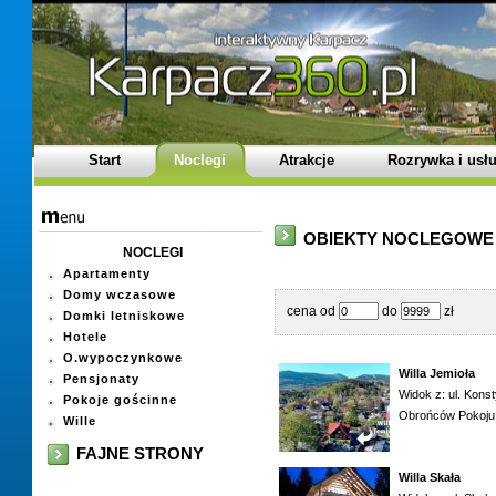
Start
Noclegi
Atrakcje
Rozrywka i usłu
OBIEKTY NOCLEGOWE 
NOCLEGI
Apartamenty
Domy wczasowe
cena od
do
zł
Domki letniskowe
Hotele
O.wypoczynkowe
Willa Jemioła
Pensjonaty
Widok z: ul. Konsty
Pokoje gościnne
Obrońców Pokoju
Wille
FAJNE STRONY
Willa Skała