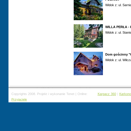
Widok z: ul. Sarni
WILLA PERŁA -
Widok z: ul. Stan
Dom gościnny "
Widok z: ul. Wilcz
Copyrights 2008. Projekt i wykonanie Tenet | Online:
Karpacz 360
|
Karkon
Przyjaciele