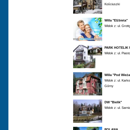
Kościuszki
Willa "Elżbieta"
Widok z: ul. Grott
PARK HOTELIK 
Widok z: ul. Pias
Willa "Pod Wież
Widok z: ul. Kark
Górny
DW "Bielik"
Widok z: ul. Sarni
POLANA