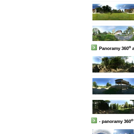
o
Panoramy 360
a
o
- panoramy 360