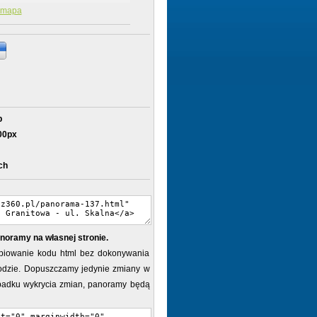
mapa
b
00px
ch
noramy na własnej stronie.
piowanie kodu html bez dokonywania
dzie. Dopuszczamy jedynie zmiany w
ypadku wykrycia zmian, panoramy będą