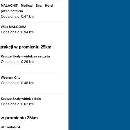
MALACHIT Medical Spa Hotel
przed hotelem
Oddalona o :0.47 km
Willa MAŁGOSIA
Oddalona o :0.94 km
trakcji w promieniu 25km
Apartamenty Skarpa apartament 2
- Skarpa Karpacz
Krucze Skały - widok ze szczytu
Oddalona o :1.03 km
Oddalona o :0.29 km
Apartamenty Skarpa apartament 4
- Skarpa Karpacz
Western City
Oddalona o :1.03 km
Oddalona o :0.46 km
Apartamenty Skarpa apartament 3
- Skarpa Karpacz
Krucze Skały widok z dołu
Oddalona o :1.03 km
Oddalona o :0.62 km
Apartamenty Skarpa apartament 5
w promieniu 25km
- Skarpa Karpacz
Krucze Skały - widok z góry
Oddalona o :1.03 km
Oddalona o :0.67 km
ul. Skalna 84