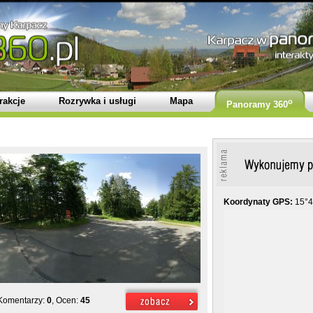
rakcje
Rozrywka i usługi
Mapa
o
Panoramy 360
Koordynaty GPS:
15°4
 Komentarzy:
0
, Ocen:
45