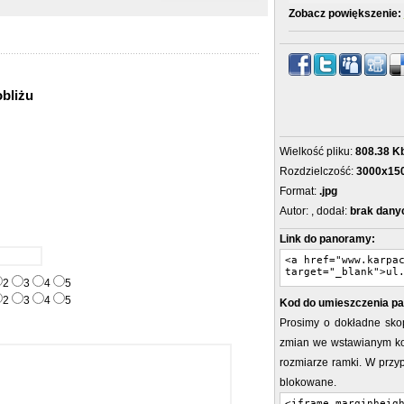
Zobacz powiększenie:
obliżu
Wielkość pliku:
808.38 K
Rozdzielczość:
3000x15
Format:
.jpg
Autor:
, dodał:
brak dany
Link do panoramy:
2
3
4
5
2
3
4
5
Kod do umieszczenia pa
Prosimy o dokładne sko
zmian we wstawianym ko
rozmiarze ramki. W prz
blokowane.