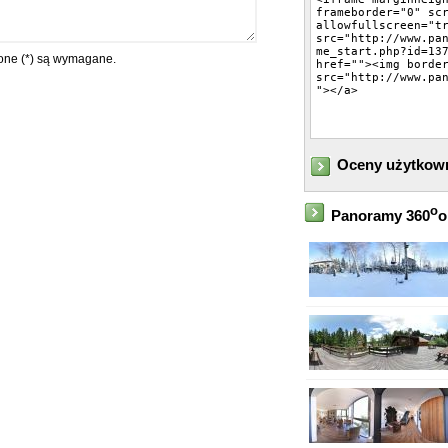
ne (*) są wymagane.
Oceny użytkow
o
Panoramy 360
o