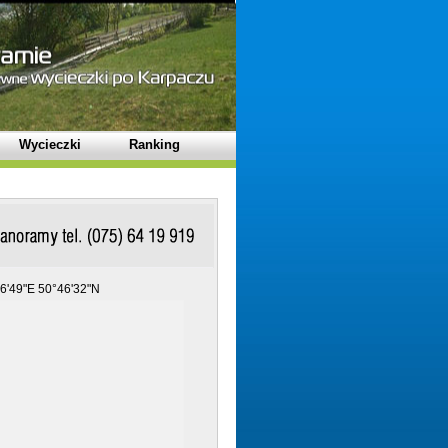
Wycieczki
Ranking
6'49"E 50°46'32"N