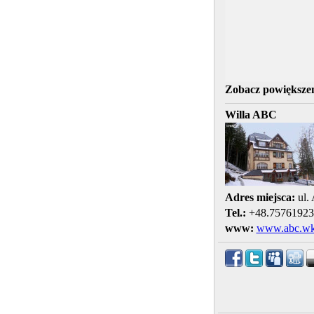
Zobacz powiększen
Willa ABC
Adres miejsca:
ul. 
Tel.:
+48.75761923
www:
www.abc.wka