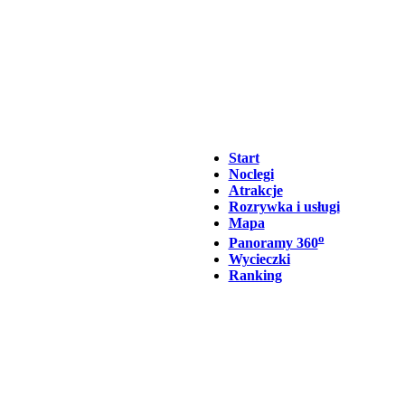
Start
Noclegi
Atrakcje
Rozrywka i usługi
Mapa
o
Panoramy 360
Wycieczki
Ranking