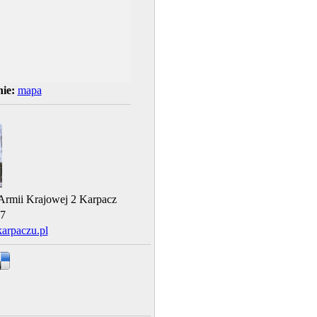
ie:
mapa
Armii Krajowej 2 Karpacz
7
rpaczu.pl