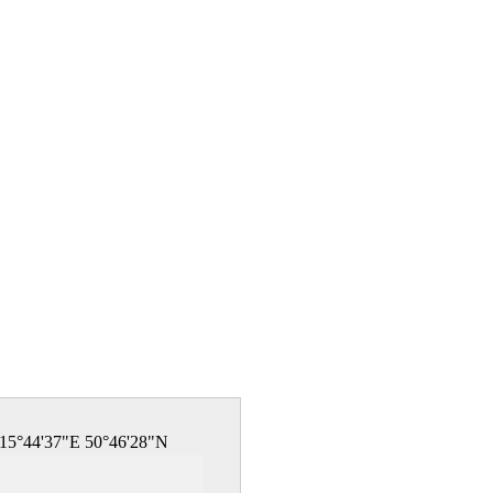
15°44'37"E 50°46'28"N