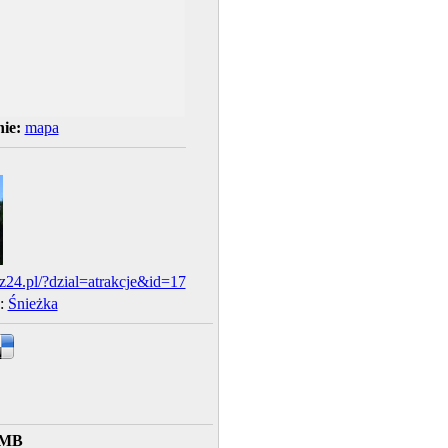
ie:
mapa
24.pl/?dzial=atrakcje&id=17
y:
Śnieżka
 MB