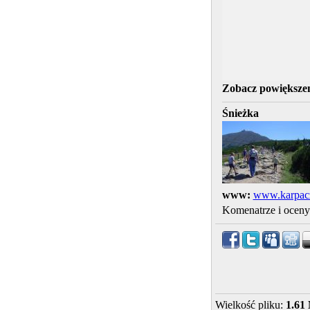
Zobacz powiększen
Śnieżka
www:
www.karpacz
Komenatrze i ocen
Wielkość pliku:
1.61