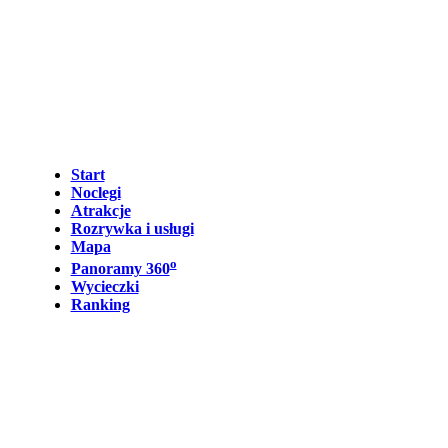
Start
Noclegi
Atrakcje
Rozrywka i usługi
Mapa
o
Panoramy 360
Wycieczki
Ranking