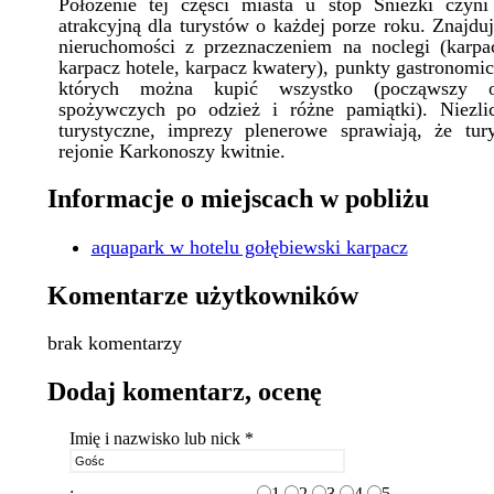
Położenie tej części miasta u stóp Śnieżki czyni
atrakcyjną dla turystów o każdej porze roku. Znajduj
nieruchomości z przeznaczeniem na noclegi (karpac
karpacz hotele, karpacz kwatery), punkty gastronomic
których można kupić wszystko (począwszy o
spożywczych po odzież i różne pamiątki). Niezlic
turystyczne, imprezy plenerowe sprawiają, że tu
rejonie Karkonoszy kwitnie.
Informacje o miejscach w pobliżu
aquapark w hotelu gołębiewski karpacz
Komentarze użytkowników
brak komentarzy
Dodaj komentarz, ocenę
Imię i nazwisko lub nick *
:
1
2
3
4
5