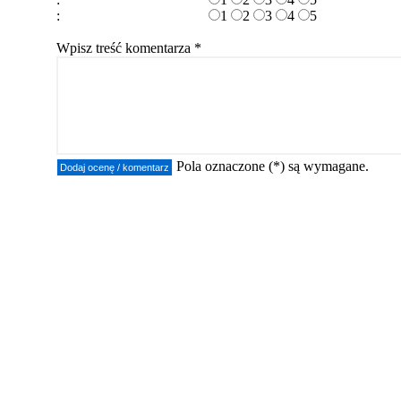
:
1
2
3
4
5
Wpisz treść komentarza *
Pola oznaczone (*) są wymagane.