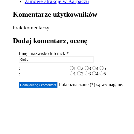
Zimowe atrakcje w Karpaczu
Komentarze użytkowników
brak komentarzy
Dodaj komentarz, ocenę
Imię i nazwisko lub nick *
:
1
2
3
4
5
:
1
2
3
4
5
Pola oznaczone (*) są wymagane.