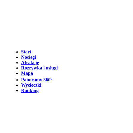
Start
Noclegi
Atrakcje
Rozrywka i usługi
Mapa
o
Panoramy 360
Wycieczki
Ranking