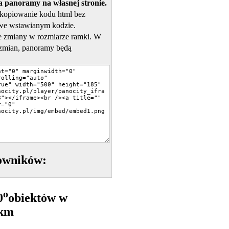
 panoramy na własnej stronie.
skopiowanie kodu html bez
we wstawianym kodzie.
 zmiany w rozmiarze ramki. W
zmian, panoramy będą
owników:
o
0
obiektów w
5km