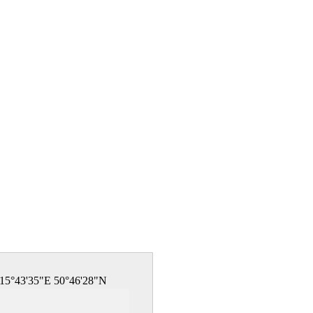
15°43'35"E 50°46'28"N