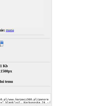
ie:
mapa
81 Kb
x1500px
dni temu