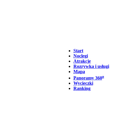
Start
Noclegi
Atrakcje
Rozrywka i usługi
Mapa
o
Panoramy 360
Wycieczki
Ranking