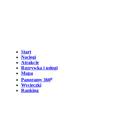
Start
Noclegi
Atrakcje
Rozrywka i usługi
Mapa
o
Panoramy 360
Wycieczki
Ranking