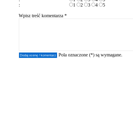
:
1
2
3
4
5
Wpisz treść komentarza *
Pola oznaczone (*) są wymagane.