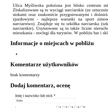
Ulica Myśliwska położona jest blisko centrum mi
Zlokalizowane są tu wyciągi narciarskie (ze sztuczni
stokami oraz znakomicie przygotowanymi i dośnież
zjazdowymi - najlepsze warunki na sport zimow
narciarstwo). Znajduje się tu szkółka narciarska (sz
narciarskie). Usytuowane są tu także liczne nieruc
mieszkania - noclegi dla turystów. W pobliżu bar i s
Informacje o miejscach w pobliżu
Komentarze użytkowników
brak komentarzy
Dodaj komentarz, ocenę
Imię i nazwisko lub nick *
:
1
2
3
4
5