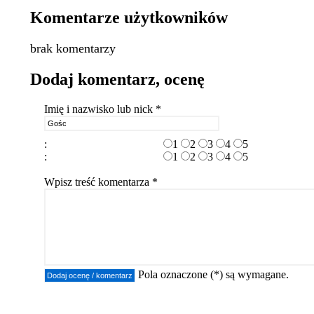
Komentarze użytkowników
brak komentarzy
Dodaj komentarz, ocenę
Imię i nazwisko lub nick *
:
1
2
3
4
5
:
1
2
3
4
5
Wpisz treść komentarza *
Pola oznaczone (*) są wymagane.