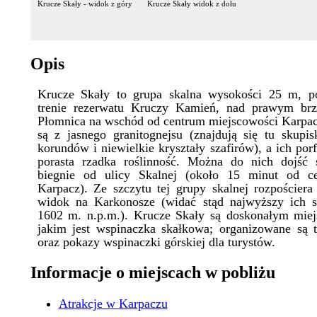
Krucze Skały - widok z góry
Krucze Skały widok z dołu
Opis
Krucze Skały to grupa skalna wysokości 25 m, p
trenie rezerwatu Kruczy Kamień, nad prawym br
Płomnica na wschód od centrum miejscowości Karpa
są z jasnego granitognejsu (znajdują się tu skupi
korundów i niewielkie kryształy szafirów), a ich por
porasta rzadka roślinność. Można do nich dojść ś
biegnie od ulicy Skalnej (około 15 minut od c
Karpacz). Ze szczytu tej grupy skalnej rozpościera
widok na Karkonosze (widać stąd najwyższy ich s
1602 m. n.p.m.). Krucze Skały są doskonałym miej
jakim jest wspinaczka skałkowa; organizowane są t
oraz pokazy wspinaczki górskiej dla turystów.
Informacje o miejscach w pobliżu
Atrakcje w Karpaczu