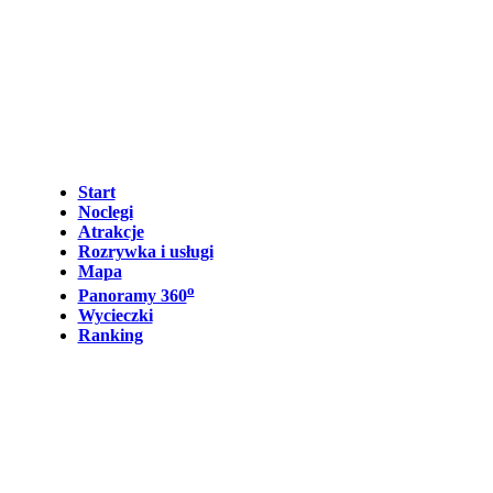
Start
Noclegi
Atrakcje
Rozrywka i usługi
Mapa
o
Panoramy 360
Wycieczki
Ranking