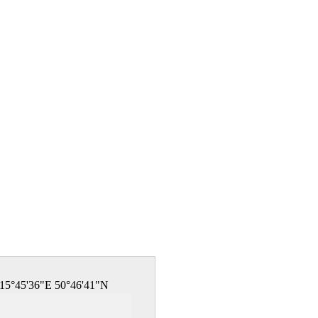
15°45'36"E 50°46'41"N