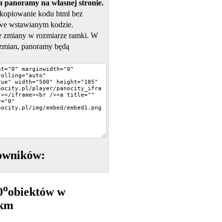
 panoramy na własnej stronie.
skopiowanie kodu html bez
we wstawianym kodzie.
 zmiany w rozmiarze ramki. W
zmian, panoramy będą
owników:
o
0
obiektów w
5km