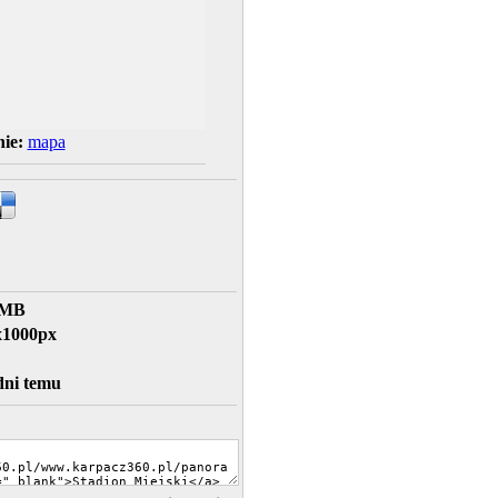
ie:
mapa
 MB
x1000px
dni temu