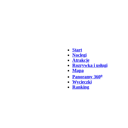
Start
Noclegi
Atrakcje
Rozrywka i usługi
Mapa
o
Panoramy 360
Wycieczki
Ranking