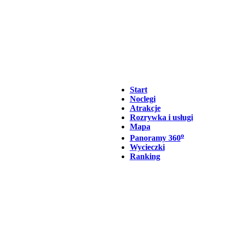
Start
Noclegi
Atrakcje
Rozrywka i usługi
Mapa
o
Panoramy 360
Wycieczki
Ranking