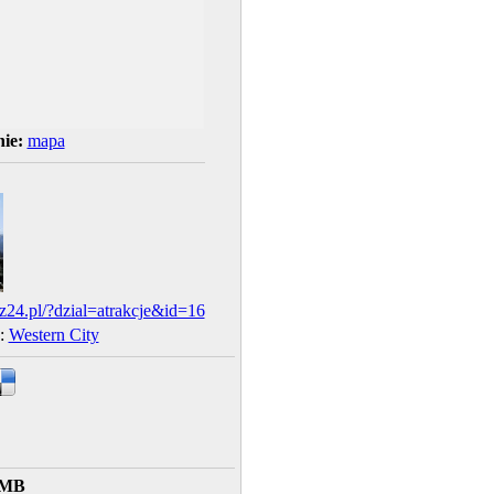
ie:
mapa
24.pl/?dzial=atrakcje&id=16
y:
Western City
 MB