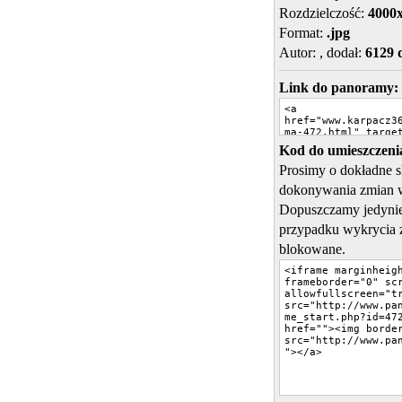
Rozdzielczość:
4000
Format:
.jpg
Autor:
, dodał:
6129 
Link do panoramy:
Kod do umieszczenia
Prosimy o dokładne 
dokonywania zmian 
Dopuszczamy jedynie
przypadku wykrycia 
blokowane.