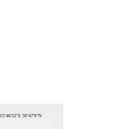
15°46'52"E 50°47'9"N