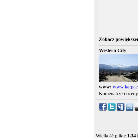
Zobacz powiększen
Western City
www:
www.karpacz
Komenatrze i ocen
Wielkość pliku:
1.34