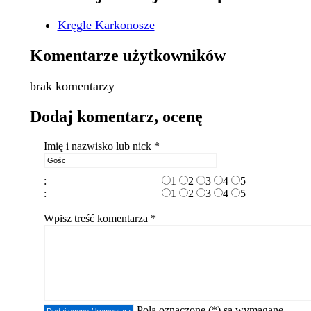
Kręgle Karkonosze
Komentarze użytkowników
brak komentarzy
Dodaj komentarz, ocenę
Imię i nazwisko lub nick *
:
1
2
3
4
5
:
1
2
3
4
5
Wpisz treść komentarza *
Pola oznaczone (*) są wymagane.