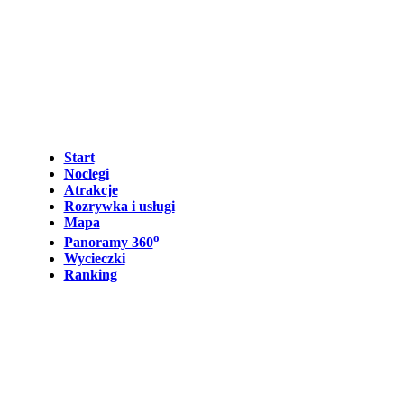
Start
Noclegi
Atrakcje
Rozrywka i usługi
Mapa
o
Panoramy 360
Wycieczki
Ranking