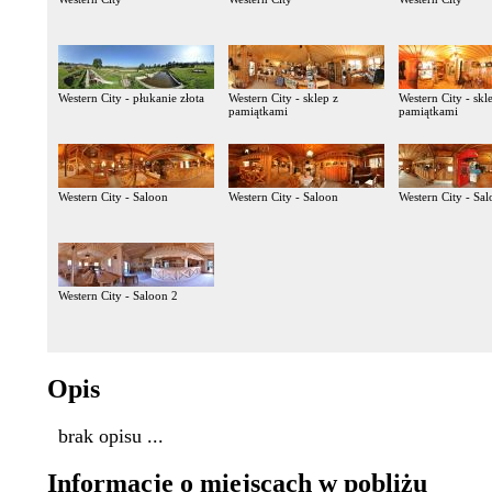
Western City - płukanie złota
Western City - sklep z
Western City - skl
pamiątkami
pamiątkami
Western City - Saloon
Western City - Saloon
Western City - Sa
Western City - Saloon 2
Opis
brak opisu ...
Informacje o miejscach w pobliżu