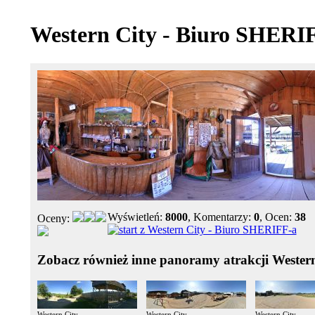
Western City - Biuro SHERI
Wyświetleń:
8000
, Komentarzy:
0
, Ocen:
38
Oceny:
Zobacz również inne panoramy atrakcji Wester
Western City
Western City
Western City