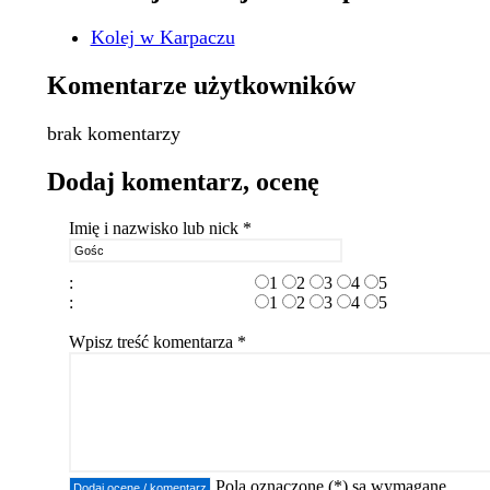
Kolej w Karpaczu
Komentarze użytkowników
brak komentarzy
Dodaj komentarz, ocenę
Imię i nazwisko lub nick *
:
1
2
3
4
5
:
1
2
3
4
5
Wpisz treść komentarza *
Pola oznaczone (*) są wymagane.