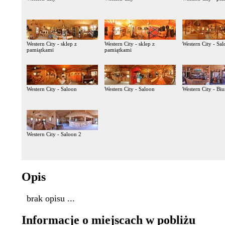
Western City - sklep z
Western City - sklep z
Western City - Sa
pamiątkami
pamiątkami
Western City - Saloon
Western City - Saloon
Western City - Bi
Western City - Saloon 2
Opis
brak opisu ...
Informacje o miejscach w pobliżu