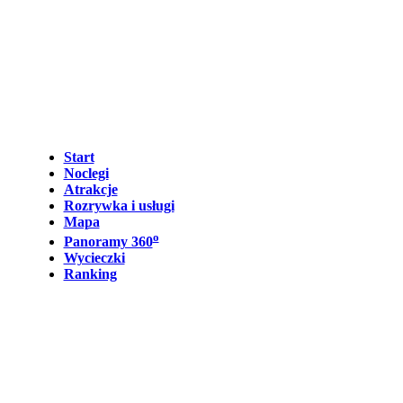
Start
Noclegi
Atrakcje
Rozrywka i usługi
Mapa
o
Panoramy 360
Wycieczki
Ranking