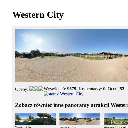
Western City
Wyświetleń:
9579
, Komentarzy:
0
, Ocen:
53
Oceny:
Zobacz również inne panoramy atrakcji Wester
Western City
Western City
Western City - płu