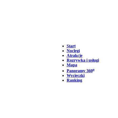
Start
Noclegi
Atrakcje
Rozrywka i usługi
Mapa
o
Panoramy 360
Wycieczki
Ranking