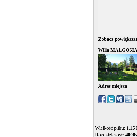
Zobacz powiększen
Willa MAŁGOSI
Adres miejsca:
- -
Wielkość pliku:
1.15
Rozdzielczość:
4000