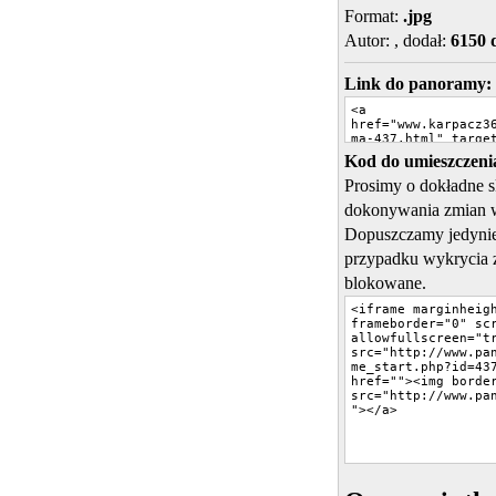
Format:
.jpg
Autor:
, dodał:
6150 
Link do panoramy:
Kod do umieszczenia
Prosimy o dokładne 
dokonywania zmian 
Dopuszczamy jedynie
przypadku wykrycia 
blokowane.