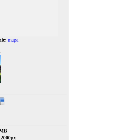
ie:
mapa
A
 MB
x2000px