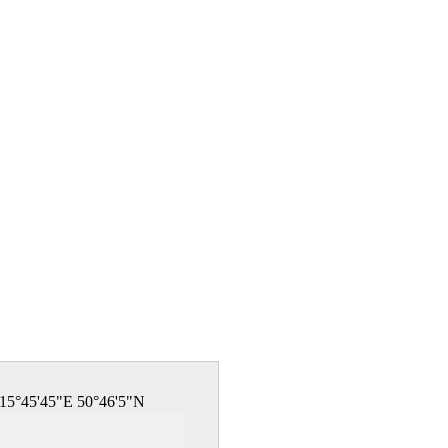
15°45'45"E 50°46'5"N