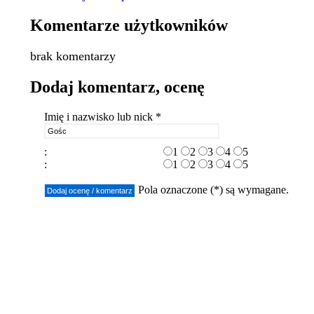
Komentarze użytkowników
brak komentarzy
Dodaj komentarz, ocenę
Imię i nazwisko lub nick *
:
1
2
3
4
5
:
1
2
3
4
5
Pola oznaczone (*) są wymagane.