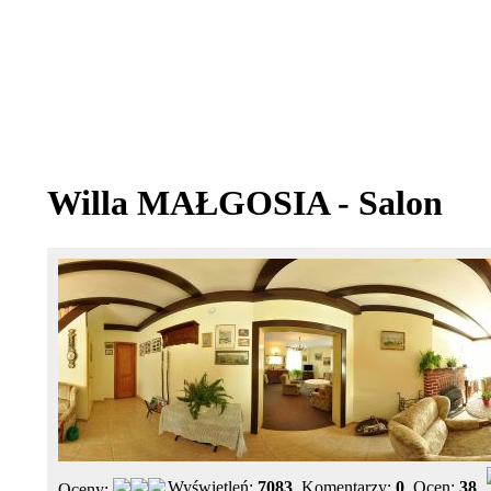
Willa MAŁGOSIA - Salon
Wyświetleń:
7083
, Komentarzy:
0
, Ocen:
38
Oceny: