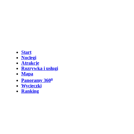
Start
Noclegi
Atrakcje
Rozrywka i usługi
Mapa
o
Panoramy 360
Wycieczki
Ranking