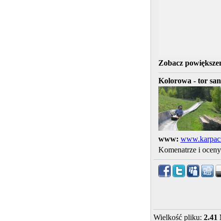
Zobacz powiększen
Kolorowa - tor sa
www:
www.karpacz
Komenatrze i ocen
Wielkość pliku:
2.41