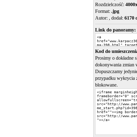
Rozdzielczość:
4000
Format:
.jpg
Autor:
, dodał:
6170 
Link do panoramy:
Kod do umieszczenia
Prosimy o dokładne 
dokonywania zmian 
Dopuszczamy jedynie
przypadku wykrycia 
blokowane.