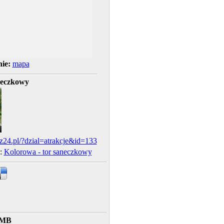
ie:
mapa
neczkowy
24.pl/?dzial=atrakcje&id=133
y:
Kolorowa - tor saneczkowy
 MB