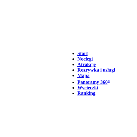
Start
Noclegi
Atrakcje
Rozrywka i usługi
Mapa
o
Panoramy 360
Wycieczki
Ranking