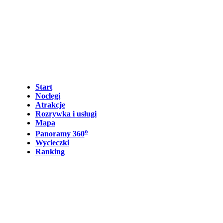
Start
Noclegi
Atrakcje
Rozrywka i usługi
Mapa
o
Panoramy 360
Wycieczki
Ranking