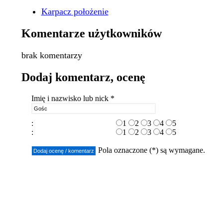
Karpacz położenie
Komentarze użytkowników
brak komentarzy
Dodaj komentarz, ocenę
Imię i nazwisko lub nick *
:
1
2
3
4
5
:
1
2
3
4
5
Pola oznaczone (*) są wymagane.