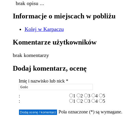
brak opisu ...
Informacje o miejscach w pobliżu
Kolej w Karpaczu
Komentarze użytkowników
brak komentarzy
Dodaj komentarz, ocenę
Imię i nazwisko lub nick *
:
1
2
3
4
5
:
1
2
3
4
5
Pola oznaczone (*) są wymagane.