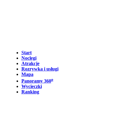
Start
Noclegi
Atrakcje
Rozrywka i usługi
Mapa
o
Panoramy 360
Wycieczki
Ranking