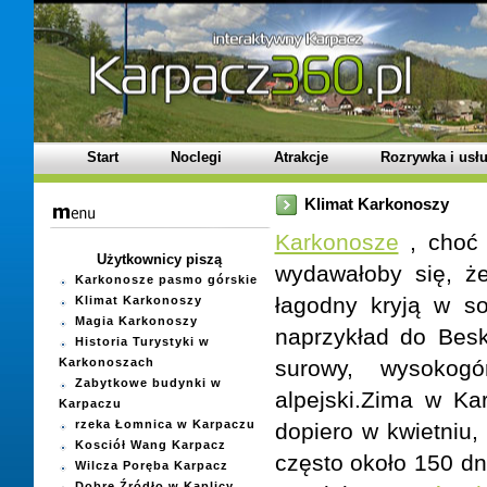
Start
Noclegi
Atrakcje
Rozrywka i usłu
Klimat Karkonoszy
Karkonosze
, choć 
Użytkownicy piszą
wydawałoby się, że
Karkonosze pasmo górskie
łagodny kryją w so
Klimat Karkonoszy
Magia Karkonoszy
naprzykład do Besk
Historia Turystyki w
Karkonoszach
surowy, wysokogó
Zabytkowe budynki w
alpejski.Zima w Ka
Karpaczu
rzeka Łomnica w Karpaczu
dopiero w kwietniu
Kosciół Wang Karpacz
często około 150 d
Wilcza Poręba Karpacz
Dobre Źródło w Kaplicy