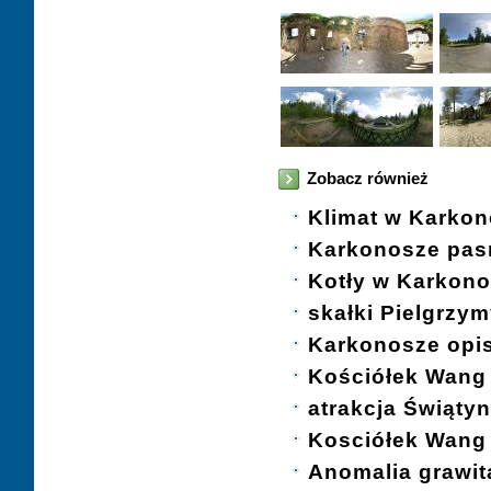
Zobacz również
Klimat w Karko
Karkonosze pas
Kotły w Karkon
skałki Pielgrzym
Karkonosze opi
Kościółek Wang
atrakcja Świąty
Kosciółek Wang
Anomalia grawit