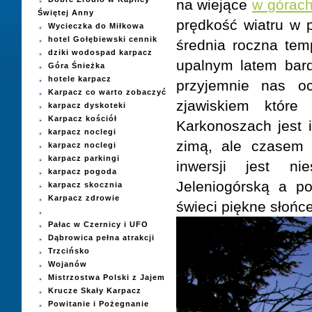
na wiejące
w górac
Świętej Anny
prędkość wiatru w 
Wycieczka do Miłkowa
hotel Gołębiewski cennik
średnia roczna tem
dziki wodospad karpacz
upalnym latem bard
Góra Śnieżka
hotele karpacz
przyjemnie nas o
Karpacz co warto zobaczyć
zjawiskiem które
karpacz dyskoteki
Karpacz kościół
Karkonoszach jest i
karpacz noclegi
zimą, ale czasem 
karpacz noclegi
karpacz parkingi
inwersji jest n
karpacz pogoda
Jeleniogórską a po
karpacz skocznia
Karpacz zdrowie
świeci piękne słońce
Pałac w Czernicy i UFO
Dąbrowica pełna atrakcji
Trzcińsko
Wojanów
Mistrzostwa Polski z Jajem
Krucze Skały Karpacz
Powitanie i Pożegnanie