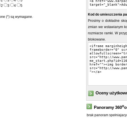
2
3
4
5
2
3
4
5
Kod do umieszczenia pa
ne (*) są wymagane.
Prosimy o dokładne sko
zmian we wstawianym ko
rozmiarze ramki. W prz
blokowane.
Oceny użytkow
o
Panoramy 360
o
brak panoram spełniajacyc