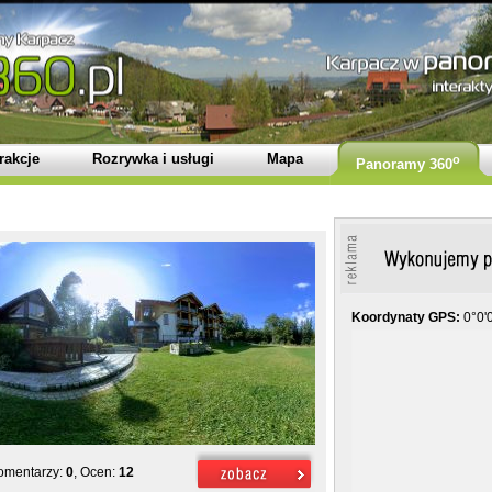
rakcje
Rozrywka i usługi
Mapa
o
Panoramy 360
Koordynaty GPS:
0°0'0
Komentarzy:
0
, Ocen:
12