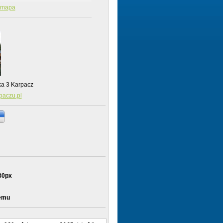
mapa
ka 3 Karpacz
paczu.pl
80px
temu