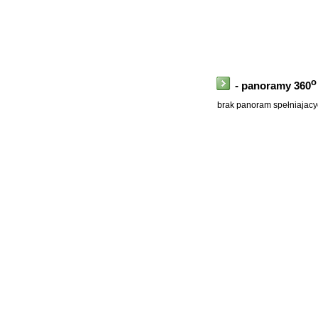
o
- panoramy 360
brak panoram spełniajacyc