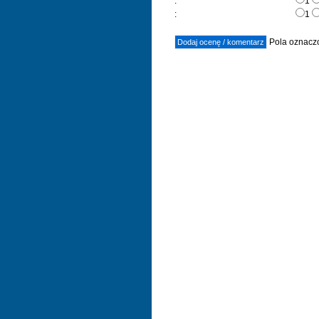
:
1
:
1
Pola oznaczo