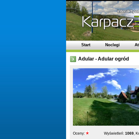
Start
Noclegi
At
Adular - Adular ogród
Oceny:
Wyświetleń:
1069
, 