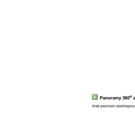
o
Panoramy 360
a
brak panoram spełniajacyc