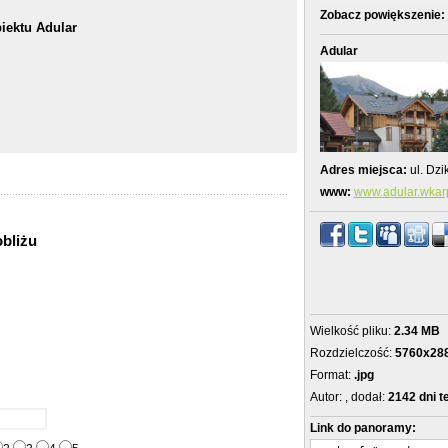
Zobacz powiększenie:
iektu Adular
Adular
Adres miejsca:
ul. Dzi
www:
www.adular.wkar
obliżu
Wielkość pliku:
2.34 MB
Rozdzielczość:
5760x28
Format:
.jpg
Autor:
, dodał:
2142 dni 
Link do panoramy: