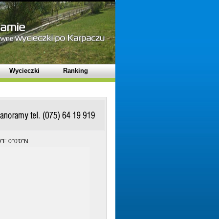
Wycieczki
Ranking
"E 0°0'0"N