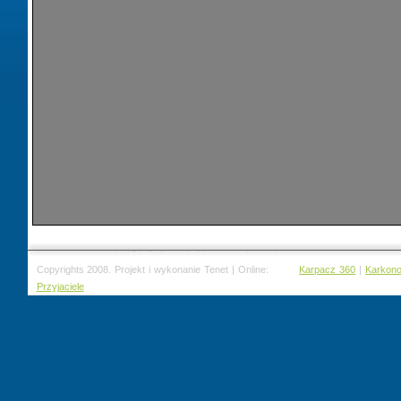
Copyrights 2008. Projekt i wykonanie Tenet | Online:
Karpacz 360
|
Karkon
Przyjaciele