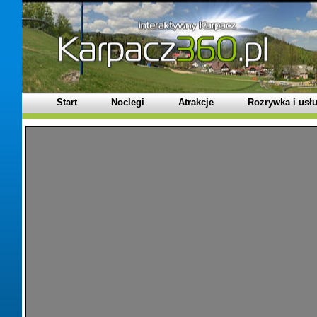
Start
Noclegi
Atrakcje
Rozrywka i usłu