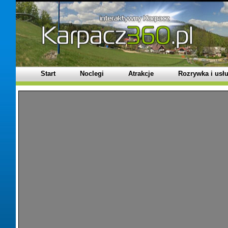
Start
Noclegi
Atrakcje
Rozrywka i usłu