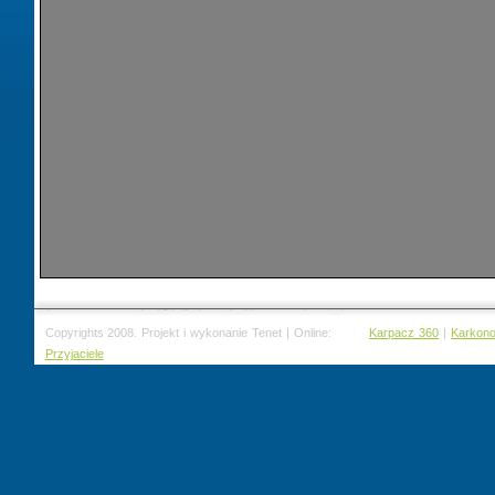
Copyrights 2008. Projekt i wykonanie Tenet | Online:
Karpacz 360
|
Karkon
Przyjaciele