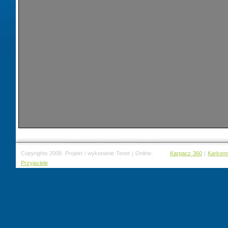
Copyrights 2008. Projekt i wykonanie Tenet | Online:
Karpacz 360
|
Karkon
Przyjaciele