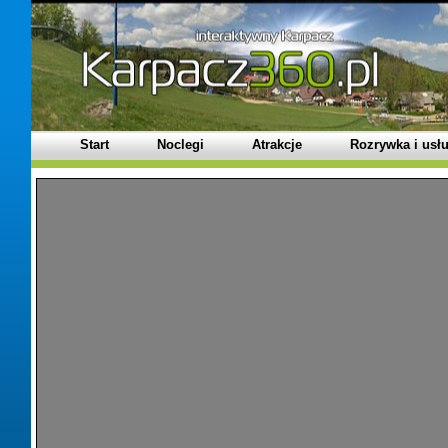
Start
Noclegi
Atrakcje
Rozrywka i usłu