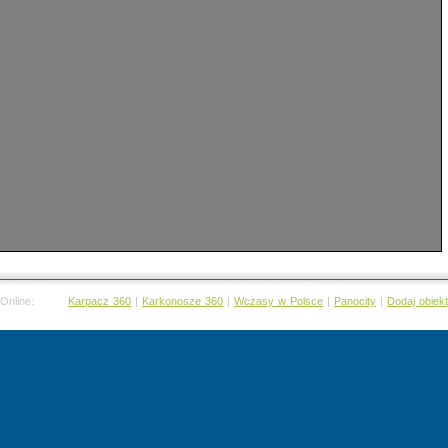
 Online:
Karpacz 360
|
Karkonosze 360
|
Wczasy w Polsce
|
Panocity
|
Dodaj obiekt