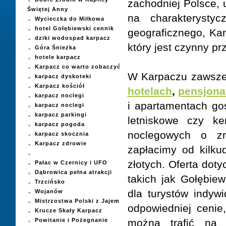
zachodniej Polsce,
Świętej Anny
na charakterystyc
Wycieczka do Miłkowa
hotel Gołębiewski cennik
geograficznego, Ka
dziki wodospad karpacz
który jest czynny prz
Góra Śnieżka
hotele karpacz
Karpacz co warto zobaczyć
W Karpaczu zawsze 
karpacz dyskoteki
Karpacz kościół
hotelach
,
pensjona
karpacz noclegi
i apartamentach go
karpacz noclegi
karpacz parkingi
letniskowe czy ke
karpacz pogoda
noclegowych o zr
karpacz skocznia
Karpacz zdrowie
zapłacimy od kilkud
złotych. Oferta dot
Pałac w Czernicy i UFO
Dąbrowica pełna atrakcji
takich jak Gołębie
Trzcińsko
dla turystów indyw
Wojanów
Mistrzostwa Polski z Jajem
odpowiedniej cenie
Krucze Skały Karpacz
Powitanie i Pożegnanie
można trafić na 