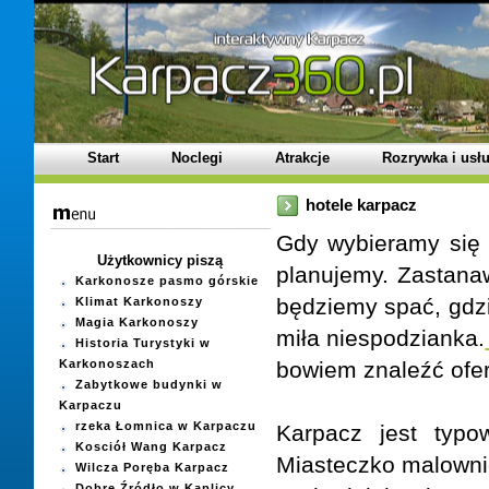
Start
Noclegi
Atrakcje
Rozrywka i usłu
hotele karpacz
Gdy wybieramy się 
Użytkownicy piszą
planujemy. Zastana
Karkonosze pasmo górskie
będziemy spać, gdz
Klimat Karkonoszy
Magia Karkonoszy
miła niespodzianka.
Historia Turystyki w
Karkonoszach
bowiem znaleźć ofer
Zabytkowe budynki w
Karpaczu
rzeka Łomnica w Karpaczu
Karpacz jest typo
Kosciół Wang Karpacz
Miasteczko malowni
Wilcza Poręba Karpacz
Dobre Źródło w Kaplicy