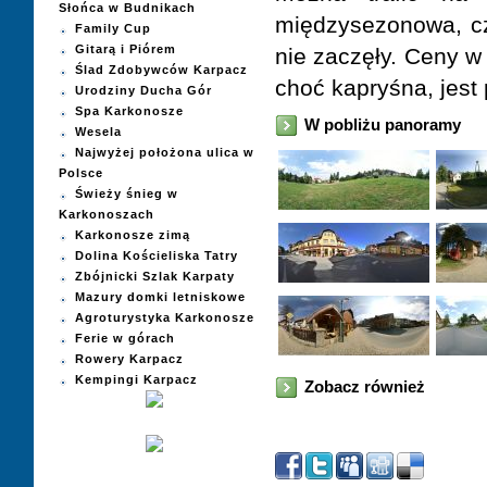
Słońca w Budnikach
międzysezonowa, cz
Family Cup
Gitarą i Piórem
nie zaczęły. Ceny w
Ślad Zdobywców Karpacz
choć kapryśna, jest 
Urodziny Ducha Gór
Spa Karkonosze
W pobliżu panoramy
Wesela
Najwyżej położona ulica w
Polsce
Świeży śnieg w
Karkonoszach
Karkonosze zimą
Dolina Kościeliska Tatry
Zbójnicki Szlak Karpaty
Mazury domki letniskowe
Agroturystyka Karkonosze
Ferie w górach
Rowery Karpacz
Kempingi Karpacz
Zobacz również