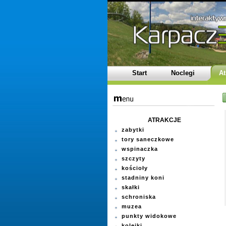
Start
Noclegi
At
ATRAKCJE
zabytki
tory saneczkowe
wspinaczka
szczyty
kościoły
stadniny koni
skałki
schroniska
muzea
punkty widokowe
kolejki