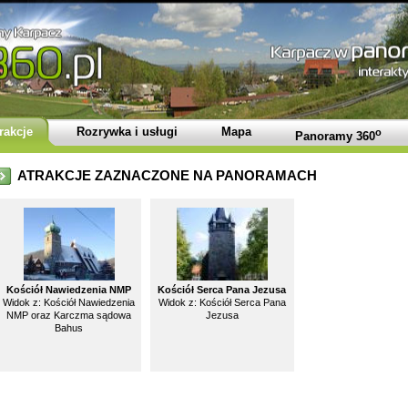
rakcje
Rozrywka i usługi
Mapa
o
Panoramy 360
ATRAKCJE ZAZNACZONE NA PANORAMACH
Kościół Nawiedzenia NMP
Kościół Serca Pana Jezusa
Widok z: Kościół Nawiedzenia
Widok z: Kościół Serca Pana
NMP oraz Karczma sądowa
Jezusa
Bahus