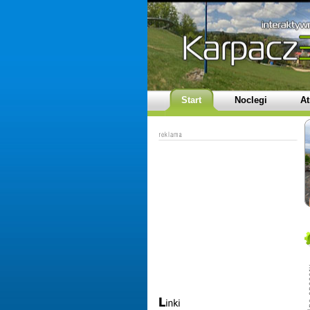
Start
Noclegi
At