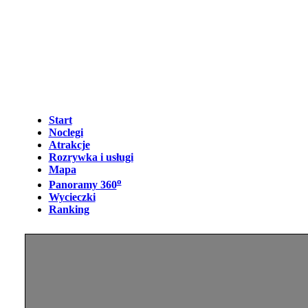
Start
Noclegi
Atrakcje
Rozrywka i usługi
Mapa
o
Panoramy 360
Wycieczki
Ranking