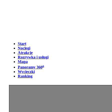
Start
Noclegi
Atrakcje
Rozrywka i usługi
Mapa
o
Panoramy 360
Wycieczki
Ranking