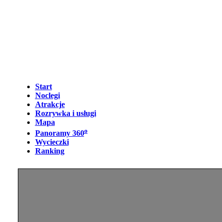
Start
Noclegi
Atrakcje
Rozrywka i usługi
Mapa
o
Panoramy 360
Wycieczki
Ranking